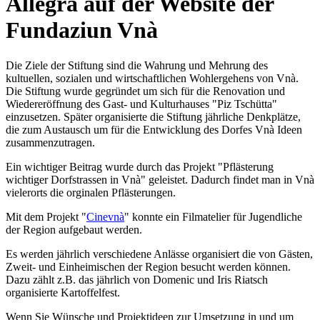
Allegra auf der Website der
Fundaziun Vnà
Die Ziele der Stiftung sind die Wahrung und Mehrung des
kultuellen, sozialen und wirtschaftlichen Wohlergehens von Vnà.
Die Stiftung wurde gegründet um sich für die Renovation und
Wiedereröffnung des Gast- und Kulturhauses "Piz Tschütta"
einzusetzen. Später organisierte die Stiftung jährliche Denkplätze,
die zum Austausch um für die Entwicklung des Dorfes Vnà Ideen
zusammenzutragen.
Ein wichtiger Beitrag wurde durch das Projekt "Pflästerung
wichtiger Dorfstrassen in Vnà" geleistet. Dadurch findet man in Vnà
vielerorts die orginalen Pflästerungen.
Mit dem Projekt "
Cinevnà
" konnte ein Filmatelier für Jugendliche
der Region aufgebaut werden.
Es werden jährlich verschiedene Anlässe organisiert die von Gästen,
Zweit- und Einheimischen der Region besucht werden können.
Dazu zählt z.B. das jährlich von Domenic und Iris Riatsch
organisierte Kartoffelfest.
Wenn Sie Wünsche und Projektideen zur Umsetzung in und um